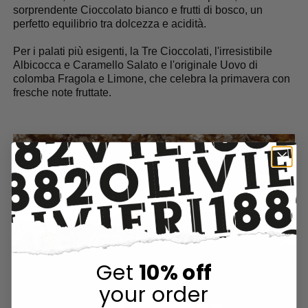
sorprendente Cioccolato bianco e frutti di bosco, un
perfetto equilibrio tra dolcezza e acidità.
Per i palati più esigenti,
la Tre Cioccolati, l'irresistibile
Albicocca e Caramello Salato e l'originale Uovo di
colomba Fragola e Limone
, che celebra la primavera con
fresche note fruttate.
Get
10% off
your order